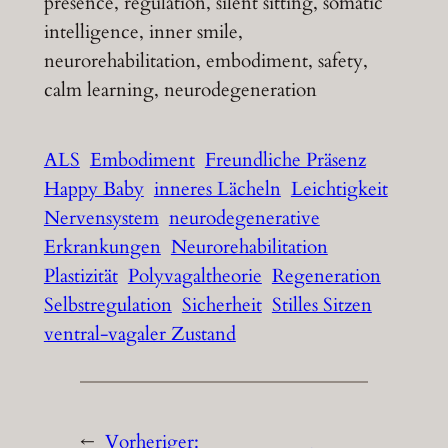
presence, regulation, silent sitting, somatic
intelligence, inner smile,
neurorehabilitation, embodiment, safety,
calm learning, neurodegeneration
ALS
Embodiment
Freundliche Präsenz
Happy Baby
inneres Lächeln
Leichtigkeit
Nervensystem
neurodegenerative
Erkrankungen
Neurorehabilitation
Plastizität
Polyvagaltheorie
Regeneration
Selbstregulation
Sicherheit
Stilles Sitzen
ventral-vagaler Zustand
←
Vorheriger: