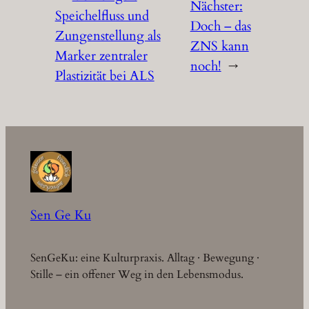
Nächster:
Speichelfluss und
Doch – das
Zungenstellung als
ZNS kann
Marker zentraler
noch!
→
Plastizität bei ALS
Sen Ge Ku
SenGeKu: eine Kulturpraxis. Alltag · Bewegung ·
Stille – ein offener Weg in den Lebensmodus.