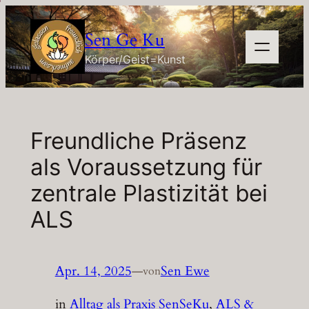
Zum
Inhalt
Sen Ge Ku
springen
Körper/Geist=Kunst
Freundliche Präsenz
als Voraussetzung für
zentrale Plastizität bei
ALS
Apr. 14, 2025
—
Sen Ewe
von
in
Alltag als Praxis SenSeKu
, 
ALS &