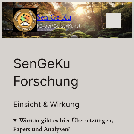
Zum
Inhalt
Sen Ge Ku
springen
Körper/Geist=Kunst
SenGeKu
Forschung
Einsicht & Wirkung
Warum gibt es hier Übersetzungen,
Papers und Analysen
?