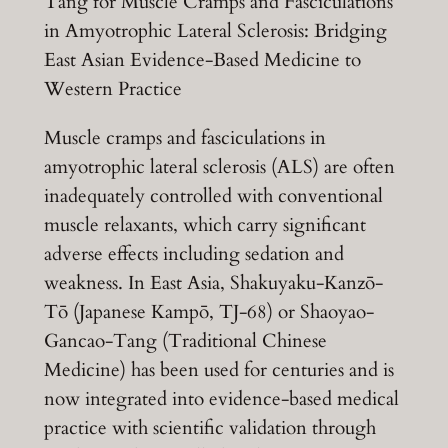
Tang for Muscle Cramps and Fasciculations
in Amyotrophic Lateral Sclerosis: Bridging
East Asian Evidence-Based Medicine to
Western Practice
Muscle cramps and fasciculations in
amyotrophic lateral sclerosis (ALS) are often
inadequately controlled with conventional
muscle relaxants, which carry significant
adverse effects including sedation and
weakness. In East Asia, Shakuyaku-Kanzō-
Tō (Japanese Kampō, TJ-68) or Shaoyao-
Gancao-Tang (Traditional Chinese
Medicine) has been used for centuries and is
now integrated into evidence-based medical
practice with scientific validation through