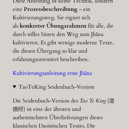
Diese Anleitung ist keine Technik, sondern
eine
Prozessbeschreibung
– ein
Kultivierungsweg. Sie eignet sich
als
konkreter Übungsrahmen
für alle, die
durch stilles Sitzen den Weg zum Jhāna
kultivieren. Es gibt wenige moderne Texte,
die diesen Übergang so klar und
erfahrungsorientiert beschreiben.
Kultivierungsanleitung erste Jhāna
TaoTeKing Seidenbuch-Version
Die Seidenbuch-Version des
Tao Te King
(道
德经) ist eine der ältesten und
authentischsten Überlieferungen dieses
klassischen Daoistischen Textes. Die