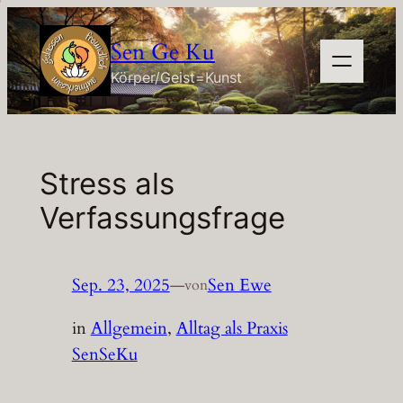
Zum
Inhalt
Sen Ge Ku
springen
Körper/Geist=Kunst
Stress als
Verfassungsfrage
Sep. 23, 2025
—
Sen Ewe
von
in
Allgemein
, 
Alltag als Praxis
SenSeKu