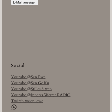
E-Mail anzeigen
Social
Youtube @Sen Ewe
Youtube @Sen Ge Ku
Youtube @Stilles Sitzen
Youtube @Inneres Wetter RADIO
Twitch.tv/sen_ewe
WhatsApp