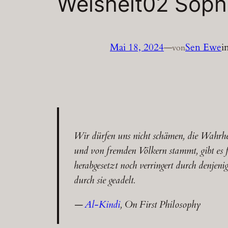
Weisheit02 Soph
Mai 18, 2024
—
Sen Ewe
i
von
Wir dürfen uns nicht schämen, die Wahrhe
und von fremden Völkern stammt, gibt es 
herabgesetzt noch verringert durch denjeni
durch sie geadelt.
—
Al-Kindi
, On First Philosophy