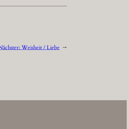
Nächster:
Weisheit / Liebe
→