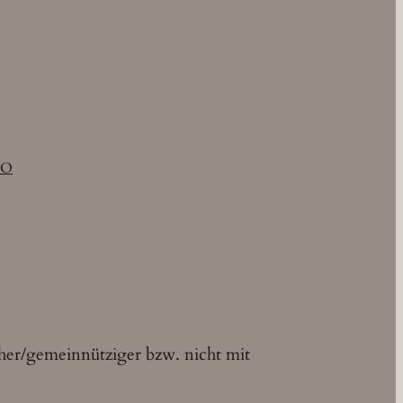
IO
cher/gemeinnütziger bzw. nicht mit