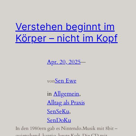
Verstehen beginnt im
Körper – nicht im Kopf
Apr. 20, 2025
—
Sen Ewe
von
in
Allgemein
, 
Alltag als Praxis
SenSeKu
, 
SenDoKu
In den 1980ern gab es Nintendo.Musik mit 8bit –
quietschend, kantig, heute Kult. Die CD mit