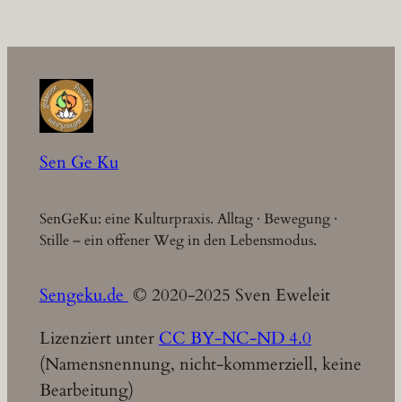
Sen Ge Ku
SenGeKu: eine Kulturpraxis. Alltag · Bewegung ·
Stille – ein offener Weg in den Lebensmodus.
Sengeku.de
© 2020-2025 Sven Eweleit
Lizenziert unter
CC BY-NC-ND 4.0
(Namensnennung, nicht-kommerziell, keine
Bearbeitung)