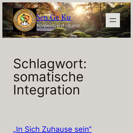
Zum
Inhalt
Sen Ge Ku
springen
Körper/Geist=Kunst
Schlagwort:
somatische
Integration
„In Sich Zuhause sein“