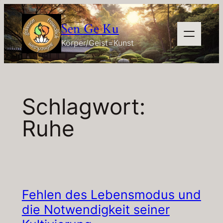
Zum
Inhalt
Sen Ge Ku
springen
Körper/Geist=Kunst
Schlagwort:
Ruhe
Fehlen des Lebensmodus und
die Notwendigkeit seiner