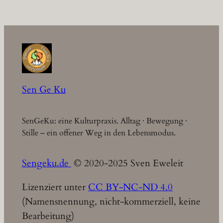
Sen Ge Ku
SenGeKu: eine Kulturpraxis. Alltag · Bewegung ·
Stille – ein offener Weg in den Lebensmodus.
Sengeku.de
© 2020-2025 Sven Eweleit
Lizenziert unter
CC BY-NC-ND 4.0
(Namensnennung, nicht-kommerziell, keine
Bearbeitung)