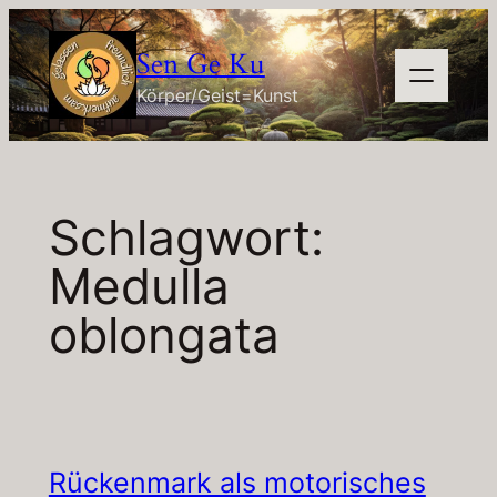
Zum
Inhalt
Sen Ge Ku
springen
Körper/Geist=Kunst
Schlagwort:
Medulla
oblongata
Rückenmark als motorisches