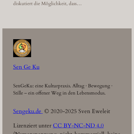
diskutiert die Möglichkeit, dass…
Sen Ge Ku
SenGeKu: eine Kulturpraxis. Alltag · Bewegung ·
Stille – ein offener Weg in den Lebensmodus.
Sengeku.de
© 2020-2025 Sven Eweleit
Lizenziert unter
CC BY-NC-ND 4.0