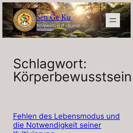
Zum
Inhalt
Sen Ge Ku
springen
Körper/Geist=Kunst
Schlagwort:
Körperbewusstsein
Fehlen des Lebensmodus und
die Notwendigkeit seiner