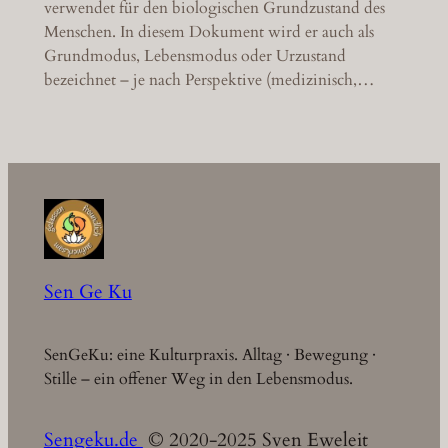
verwendet für den biologischen Grundzustand des
Menschen. In diesem Dokument wird er auch als
Grundmodus, Lebensmodus oder Urzustand
bezeichnet – je nach Perspektive (medizinisch,…
Sen Ge Ku
SenGeKu: eine Kulturpraxis. Alltag · Bewegung ·
Stille – ein offener Weg in den Lebensmodus.
Sengeku.de
© 2020-2025 Sven Eweleit