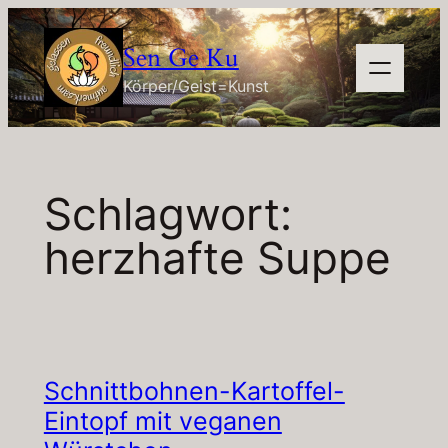
Zum
Inhalt
Sen Ge Ku
springen
Körper/Geist=Kunst
Schlagwort:
herzhafte Suppe
Schnittbohnen-Kartoffel-
Eintopf mit veganen