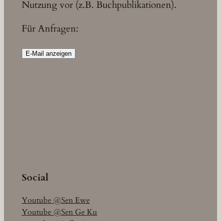
Nutzung vor (z.B. Buchpublikationen).
Für Anfragen:
E-Mail anzeigen
Social
Youtube @Sen Ewe
Youtube @Sen Ge Ku