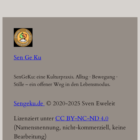
Sen Ge Ku
SenGeKu: eine Kulturpraxis. Alltag · Bewegung ·
Stille – ein offener Weg in den Lebensmodus.
Sengeku.de
© 2020-2025 Sven Eweleit
Lizenziert unter
CC BY-NC-ND 4.0
(Namensnennung, nicht-kommerziell, keine
Bearbeitung)