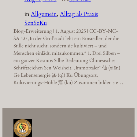
in
Allgemein
, 
Alltag als Praxis
SenSeKu
Blog-Erweiterung | 1. August 2025 | CC-BY-NC-
SA 4.0 „In der Großstadt lebt ein Einsiedler, der die
Stille nicht sucht, sondern sie kultiviert – und
Menschen einlädt, mitzukommen.“ 1. Drei Silben –
ein ganzer Kosmos Silbe Bedeutung Chinesisches
Schriftzeichen Sen Weisheit, „Immortaler“ 仙 (xiān)
Ge Lebensenergie 炁 (qì) Ku Übungsort,
Kultivierungs-Höhle 窟 (kū) Zusammen bilden sie…