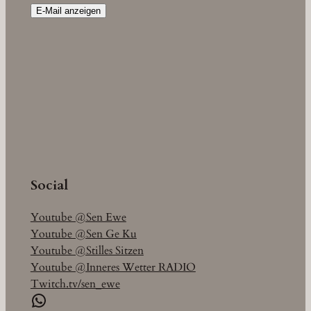
E-Mail anzeigen
Social
Youtube @Sen Ewe
Youtube @Sen Ge Ku
Youtube @Stilles Sitzen
Youtube @Inneres Wetter RADIO
Twitch.tv/sen_ewe
WhatsApp