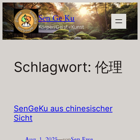
Zum
Inhalt
Sen Ge Ku
springen
Körper/Geist=Kunst
Schlagwort:
伦理
SenGeKu aus chinesischer
Sicht
Aug. 1, 2025
—
Sen Ewe
von